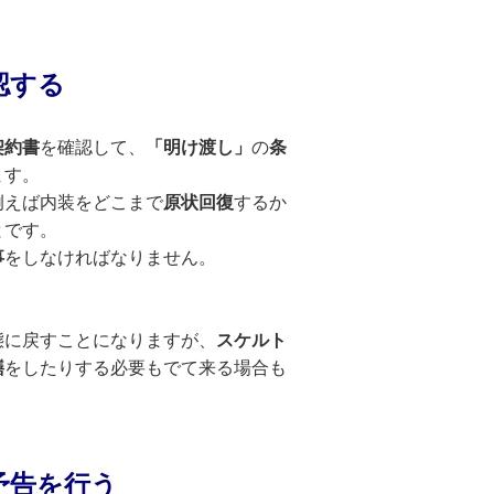
認する
契約書
を確認して、
「明け渡し」
の
条
ます。
例えば内装をどこまで
原状回復
するか
とです。
事
をしなければなりません。
態に戻すことになりますが、
スケルト
繕
をしたりする必要もでて来る場合も
予告
を行う