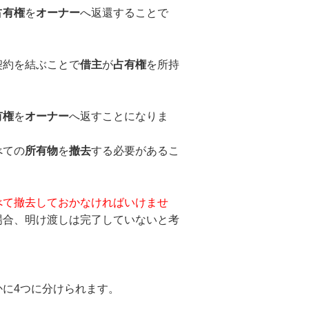
占有権
を
オーナー
へ返還することで
契約を結ぶことで
借主
が
占有権
を所持
有権
を
オーナー
へ返すことになりま
べての
所有物
を
撤去
する必要があるこ
べて撤去しておかなければいけませ
場合、明け渡しは完了していないと考
かに4つに分けられます。