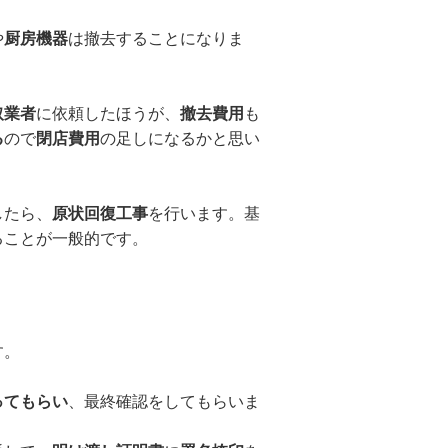
や
厨房機器
は撤去することになりま
取業者
に依頼したほうが、
撤去費用
も
る
ので
閉店費用
の足しになるかと思い
したら、
原状回復工事
を行います。基
ることが一般的です。
す。
ってもらい
、最終確認をしてもらいま