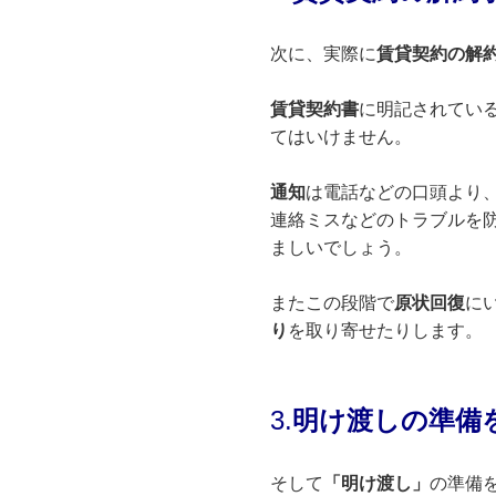
次に、実際に
賃貸契約の解
賃貸契約書
に明記されてい
てはいけません。
通知
は電話などの口頭より
連絡ミスなどのトラブルを
ましいでしょう。
またこの段階で
原状回復
に
り
を取り寄せたりします。
3.
明け渡しの
準備
そして
「明け渡し」
の準備