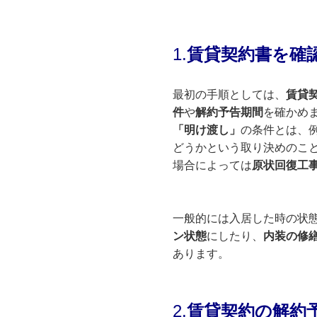
1.
賃貸契約書
を確
最初の手順としては、
賃貸
件
や
解約予告期間
を確かめ
「明け渡し」
の条件とは、
どうかという取り決めのこ
場合によっては
原状回復工
一般的には入居した時の状
ン状態
にしたり、
内装の修
あります。
2.
賃貸契約の解約