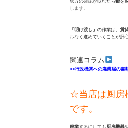
双方の確認が取れたら
鍵
を
します。
「明け渡し」
の作業は、
賃
ルなく進めていくことが肝
関連コラム
>>行政機関への廃業届の書
☆当店は厨房
です。
廃業
するにしても
厨房機器