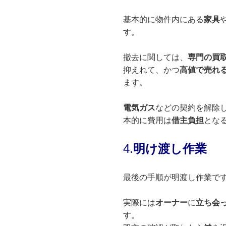
基本的に物件内にある
家具
す。
撤去に関しては、
専門の買
抑えれて、かつ
高値で売れ
ます。
電気ガス
などの契約を解除
本的に費用は
借主負担
とな
4.
明け渡し
作業
最後の手順が明渡し作業で
実際には
オーナー
に
立ち会
す。