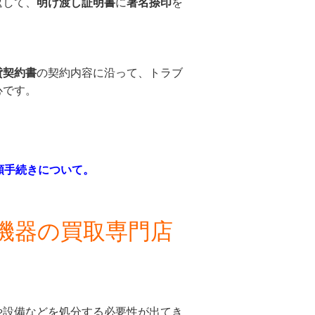
返して、
明け渡し証明書
に
署名捺印
を
貸契約書
の契約内容に沿って、トラブ
心です。
類手続きについて。
機器の買取専門店
や設備などを処分する必要性が出てき