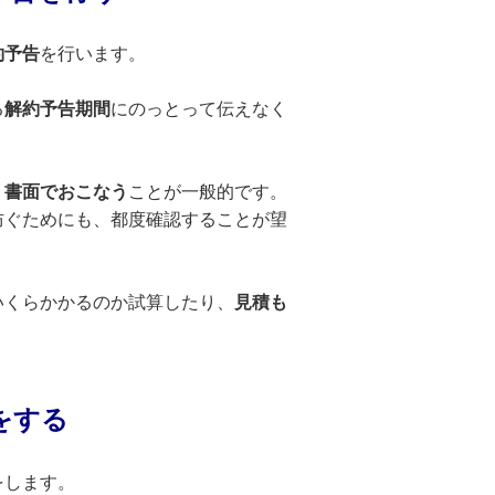
約予告
を行います。
る
解約予告期間
にのっとって伝えなく
、
書面でおこなう
ことが一般的です。
防ぐためにも、都度確認することが望
いくらかかるのか試算したり、
見積も
をする
をします。