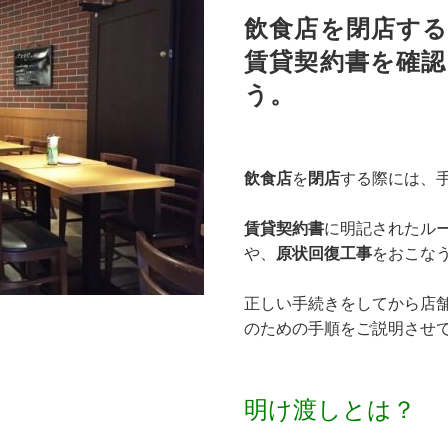
飲食店を閉店す
賃貸契約書を確認
う。
飲食店
を
閉店
する際には、
賃貸契約書
に明記されたル
や、
原状回復工事
をおこな
正しい手続きをしてから店
のための手順をご説明させ
明け渡しとは？