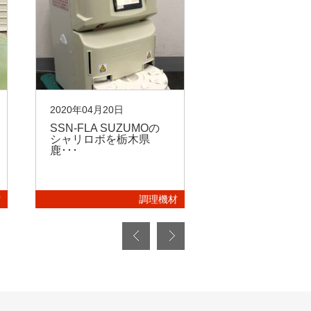
2020年04月20日
2020年01月31日
SSN-FLA SUZUMOの
MA102TS コ
シャリロボを栃木県
串刺機を福岡市
鹿･･･
の･･･
材
調理機材