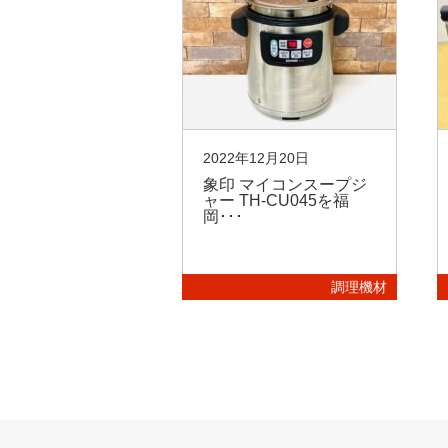
07月18日
2022年12月20日
ミノルタの業務
象印 マイコンスープジ
動洗米機、ライ
ャー TH-CU045を福
R･･･
岡･･･
調理機材
調理機材