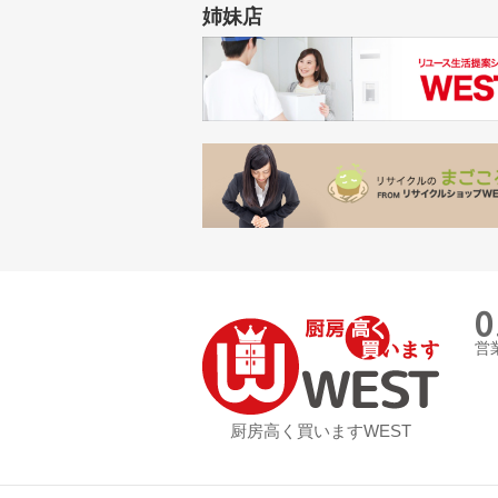
姉妹店
0
営業
厨房高く買いますWEST