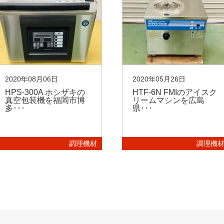
2020年08月06日
2020年05月26日
HPS-300A ホシザキの
HTF-6N FMIのアイスク
真空包装機を福岡市博
リームマシンを広島
多･･･
県･･･
調理機材
調理機