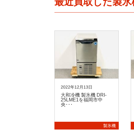
最近買取した製氷
10月01日
2022年12月13日
00F ホシザキの製
大和冷機 製氷機 DRI-
福岡県筑後市に
25LME1を福岡市中
央･･･
製氷機
製氷機