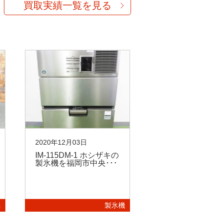
買取実績一覧を見る
2020年12月03日
2020年11月16日
IM-115DM-1 ホシザキの
IM-35M-1 ホ
製氷機を福岡市中央･･･
氷機を買取いた
し･･･
機
製氷機