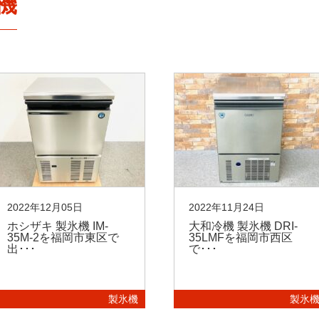
機
2022年12月05日
2022年11月24日
ホシザキ 製氷機 IM-
大和冷機 製氷機 DRI-
35M-2を福岡市東区で
35LMFを福岡市西区
出･･･
で･･･
製氷機
製氷