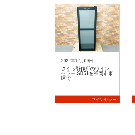
10月10日
2022年12月09日
 MASAO ワイ
さくら製作所のワイン
 MSO-W21･･･
セラー SB51を福岡市東
区で･･･
ワインセラー
ワインセラー