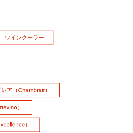
ワインクーラー
ア（Chambrair）
evino）
ellence）