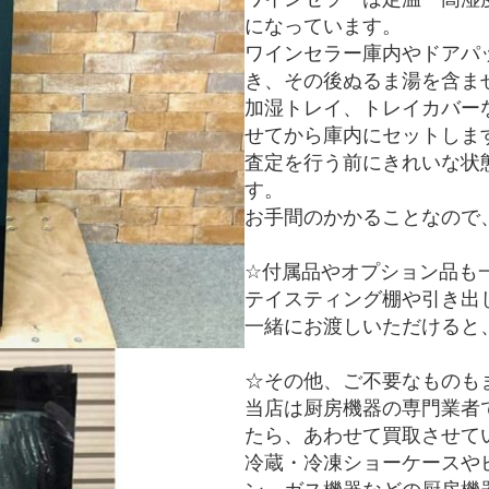
になっています。
ワインセラー庫内やドアパ
き、その後ぬるま湯を含ま
加湿トレイ、トレイカバー
せてから庫内にセットしま
査定を行う前にきれいな状
す。
お手間のかかることなので
☆付属品やオプション品も
テイスティング棚や引き出
一緒にお渡しいただけると
☆その他、ご不要なものも
当店は厨房機器の専門業者
たら、あわせて買取させて
冷蔵・冷凍ショーケースや