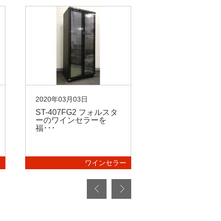
2020年03月03日
2019年04月15日
ST-407FG2 フォルスタ
デバイスタイル
ーのワインセラーを
ンセラー「WE-2
福･･･
を買取･･･
ー
ワインセラー
ワ