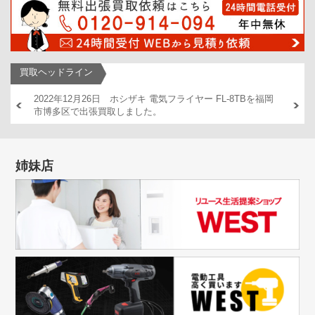
買取ヘッドライン
AM446
2022年12月26日 ホシザキ 電気フライヤー FL-8TBを福岡
2022
市博多区で出張買取しました。
出張買
姉妹店