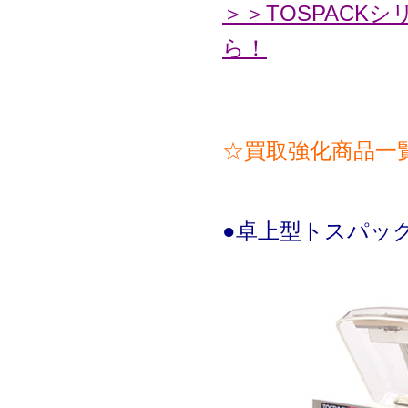
＞＞TOSPACK
ら！
☆買取強化商品一
●卓上型トスパッ