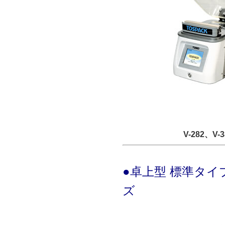
V-282、V-
●卓上型 標準タイ
ズ