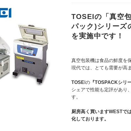
TOSEIの「真空包
パック)シリーズ
を実施中です！
真空包装機は食品の鮮度を
現代では、とても需要が高
TOSE
Iの
『TOSPACKシリ
シェアで性能も定評があり
す。
厨房高く買いますWESTでは
化しております。