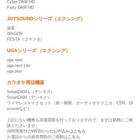
Cyber DAM HD
Party DAM HD
JOYSOUNDシリーズ（エクシング）
楽宴
WAGON
FESTA（コマンダ）
UGAシリーズ （エクシング）
uga next
uga next Lite
uga plus
カラオケ周辺機器
SmartDAM L（デンモク）
SmartDAM（デンモク）
ワイヤレスマイクセット（第一興商、オーディオテクニカ、CSR、Di
scoverなど）
上記にない機種も高価買取を行っておりますので、まずは気軽にご相
談くださいませ。
24時間受付のWEBからのお申込みは
こちら
お電話からの厨房買取のご依頼は
こちら
、