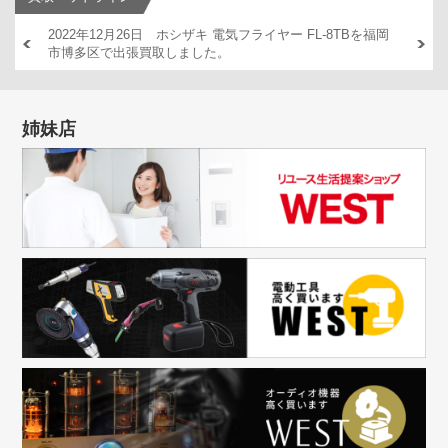
AM446
2022年12月26日 ホシザキ 電気フライヤー FL-8TBを福岡
2022
市博多区で出張買取しました。
出張買
姉妹店