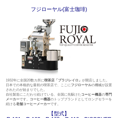
フジローヤル(富士珈琲)
1932年に全国20数カ所に
喫茶店「ブラジレイロ」
が開店しました。
日本での本格的な最初の喫茶店で、ここに
フジローヤル
の機械が設置
されたのが始まりでした。
自社製造にこだわり続けている、全国に先駆けた
コーヒー機器
の
専門
メーカー
です。
コーヒー機器
のトップブランドとしてロングセラーを
続ける
老舗コーヒーメーカー
です。
【型式】