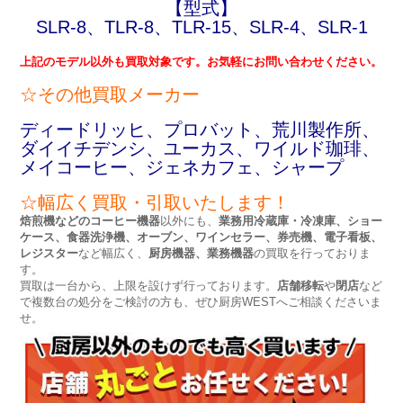
【型式】
SLR-8、TLR-8、TLR-15、SLR-4、SLR-1
上記のモデル以外も買取対象です。お気軽にお問い合わせください。
☆その他買取メーカー
ディードリッヒ、プロバット、荒川製作所、
ダイイチデンシ、ユーカス、ワイルド珈琲、
メイコーヒー、ジェネカフェ、シャープ
☆
幅広く買取・引取いたします！
焙煎機などのコーヒー機器
以外にも、
業務用冷蔵庫・冷凍庫、ショー
ケース、食器洗浄機、オーブン、ワインセラー、券売機、電子看板、
レジスター
など幅広く、
厨房機器、業務機器
の買取を行っておりま
す。
買取は一台から、上限を設けず行っております。
店舗移転
や
閉店
など
で複数台の処分をご検討の方も、ぜひ厨房WESTへご相談くださいま
せ。