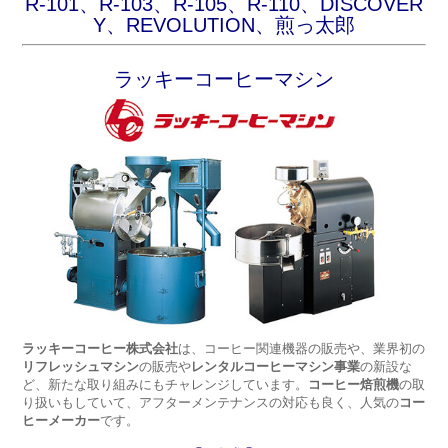
R-101、
R-103、
R-105、
R-110、
DISCOVER
Y、
REVOLUTION、
煎っ太郎
ラッキーコーヒーマシン
ラッキーコーヒー株式会社
は、コーヒー関連機器の販売や、業界初の
リフレッシュマシン
の販売や
レンタルコーヒーマシン事業
の新設な
ど、新たな取り組みにもチャレンジしています。
コーヒー焙煎機
の取
り扱いもしていて、アフターメンテナンスの対応も良く、人気の
コー
ヒーメーカー
です。