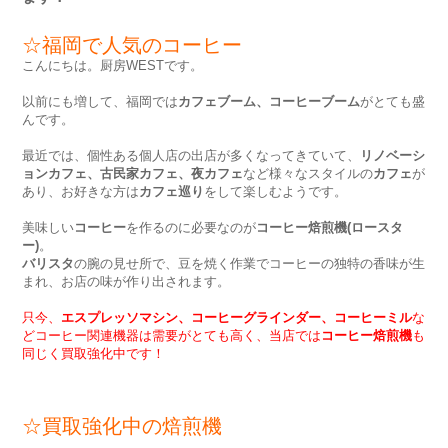
☆福岡で人気のコーヒー
こんにちは。厨房WESTです。
以前にも増して、福岡では
カフェブーム、コーヒーブーム
がとても盛
んです。
最近では、個性ある個人店の出店が多くなってきていて、
リノベーシ
ョンカフェ、古民家カフェ、夜カフェ
など様々なスタイルの
カフェ
が
あり、お好きな方は
カフェ巡り
をして楽しむようです。
美味しい
コーヒー
を作るのに必要なのが
コーヒー焙煎機(ロースタ
ー)
。
バリスタ
の腕の見せ所で、豆を焼く作業でコーヒーの独特の香味が生
まれ、お店の味が作り出されます。
只今、
エスプレッソマシン、コーヒーグラインダー、コーヒーミル
な
どコーヒー関連機器は需要がとても高く、当店では
コーヒー焙煎機
も
同じく買取強化中です！
☆買取強化中の焙煎機