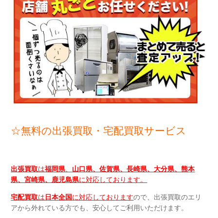
☆無料の出張買取・宅配買取サービス
出張買取
は
福岡県
、
山口県、佐賀県、長崎県、大分県、熊本
県、宮崎県、鹿児島県
に対応しております。
宅配買取
は
日本全国
に対応しております
ので、出張買取のエリ
アから外れている方でも、安心してご利用いただけます。