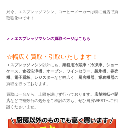
只今、エスプレッソマシン、コーヒーメーカーは特に当店で買
取強化中です！
＞＞エスプレッソマシンの買取ページはこちら
☆
幅広く買取・引取いたします！
エスプレッソマシン
以外にも、
業務用冷蔵庫・冷凍庫、ショー
ケース、食器洗浄機、オーブン、ワインセラー、製氷機、券売
機、電子看板、レジスター
など幅広く、
厨房機器、業務機器
の
買取を行っております。
買取は一台から、上限を設けず行っております。
店舗移転
や
閉
店
などで複数台の処分をご検討の方も、ぜひ厨房WESTへご相
談くださいませ。