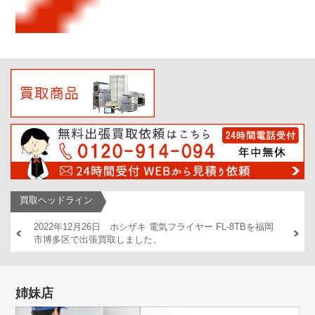
買取ヘッドライン
AM446
2022年12月26日 ホシザキ 電気フライヤー FL-8TBを福岡
2022
市博多区で出張買取しました。
出張買
姉妹店