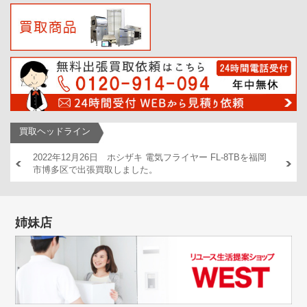
買取ヘッドライン
AM446
2022年12月26日 ホシザキ 電気フライヤー FL-8TBを福岡
2022
市博多区で出張買取しました。
出張買
姉妹店