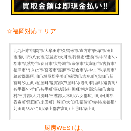
☆福岡対応エリア
北九州市/福岡市/大牟田市/久留米市/直方市/飯塚市/田川
市/柳川市/八女市/筑後市/大川市/行橋市/豊前市/中間市/小
郡市/筑紫野市/春日市/大野城市/宗像市/太宰府市/古賀市/
福津市/うきは市/宮若市/嘉麻市/朝倉市/みやま市/糸島市/
筑紫郡那珂川町/糟屋郡宇美町/篠栗町/志免町/須恵町/新
宮町/久山町/粕屋町/遠賀郡/芦屋町/水巻町/岡垣町/遠賀町/
鞍手郡/小竹町/鞍手町/嘉穂郡/桂川町/朝倉郡筑前町/東峰
村/三井郡/大刀洗町/三潴郡大木町/八女郡広川町/田川郡
香春町/添田町/糸田町川崎町/大任町/福智町/赤村/京都郡/
苅田町/みやこ町/築上郡吉富町/上毛町/築上町
厨房WESTは、