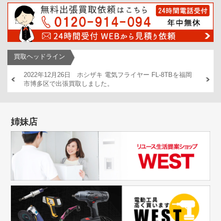
買取ヘッドライン
AM446
2022年12月26日 ホシザキ 電気フライヤー FL-8TBを福岡
2022
市博多区で出張買取しました。
出張買
姉妹店