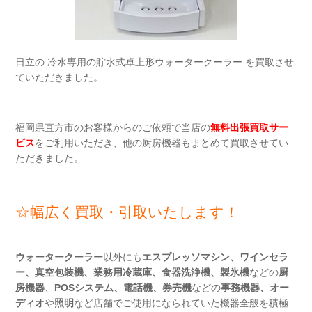
日立の 冷水専用の貯水式卓上形ウォータークーラー を買取させ
ていただきました。
福岡県直方市のお客様からのご依頼で当店の
無料出張買取サー
ビス
をご利用いただき、他の厨房機器もまとめて買取させてい
ただきました。
☆幅広く買取・引取いたします！
ウォータークーラー
以外にも
エスプレッソマシン、ワインセラ
ー、
真空包装機、
業務用冷蔵庫、
食器洗浄機
、製氷機
などの
厨
房機器
、
POSシステム、電話機、券売機
などの
事務機器
、
オー
ディオ
や
照明
など店舗でご使用になられていた機器全般を積極