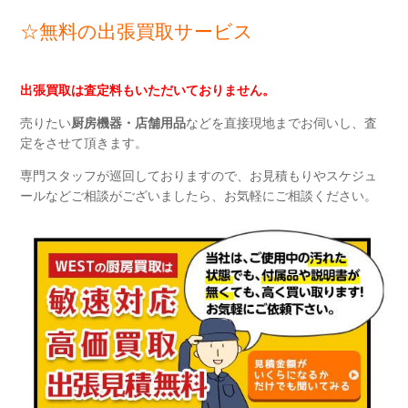
☆無料の出張買取サービス
出張買取
は
査定料もいただいておりません。
売りたい
厨房機器・店舗用品
などを直接現地までお伺いし、査
定をさせて頂きます。
専門スタッフが巡回しておりますので、
お見積もり
や
スケジュ
ール
などご相談がございましたら、お気軽にご相談ください。