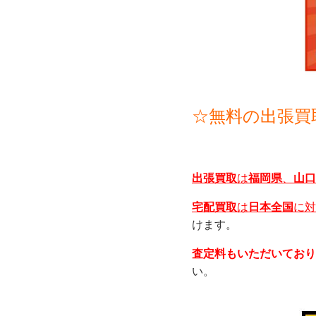
☆無料の出張買
出張買取
は
福岡県
、
山口
宅配買取
は
日本全国
に対
けます。
査定料もいただいており
い。