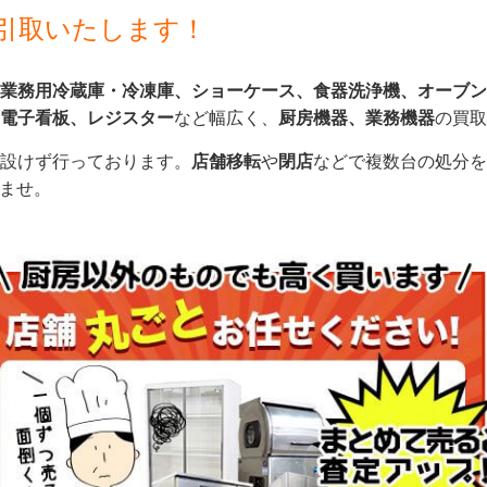
引取いたします！
業務用冷蔵庫・冷凍庫、ショーケース、食器洗浄機、オーブン
電子看板、レジスター
など幅広く、
厨房機器、業務機器
の買取
設けず行っております。
店舗移転
や
閉店
などで複数台の処分を
いませ。