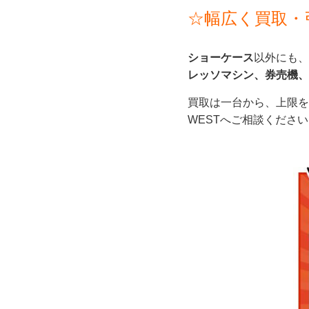
☆
幅広く買取・
ショーケース
以外にも、
レッソマシン、券売機、
買取は一台から、上限を
WESTへご相談くださ