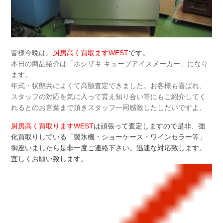
皆様今晩は。
厨房高く買取ますWEST
です。
本日の商品紹介は「ホシザキ キューブアイスメーカー」になり
ます。
年式・状態共によくて高額査定できました。お客様も喜ばれ、
スタッフの対応を気に入って貰え知り合い等にもご紹介してく
れるとのお言葉まで頂きスタッフ一同感激したしだいですよ。
厨房高く買取りますWEST
は頑張って査定しますので是非、強
化買取りしている「製氷機・ショーケース・ワインセラー等」
御座いましたら是非一度ご連絡下さい。迅速な対応致します。
宜しくお願い致します。