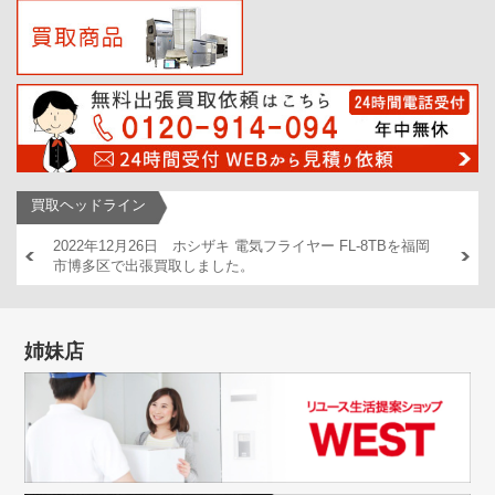
買取ヘッドライン
AM446
2022年12月26日 ホシザキ 電気フライヤー FL-8TBを福岡
2022
市博多区で出張買取しました。
出張買
姉妹店