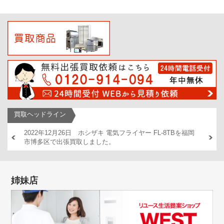
買取ヘッドライン
AM446
2022年12月26日 ホシザキ 電気フライヤー FL-8TBを福岡
2022
市博多区で出張買取しました。
出張買
姉妹店