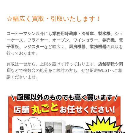
☆
幅広く買取・引取いたします！
コーヒーマシン
以外にも
業務用冷蔵庫・冷凍庫、製氷機、ショ
ーケース、フライヤー、オーブン、ワインセラー、券売機、電
子看板、レジスター
など幅広く、
厨房機器、業務機器
の買取を
行っております。
買取は一台から、上限を設けず行っております。
店舗移転
や
閉
店
などで複数台の処分をご検討の方も、ぜひ厨房WESTへご相
談くださいませ。