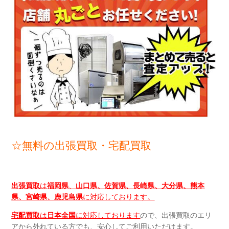
☆無料の出張買取・宅配買取
出張買取
は
福岡県
、
山口県、佐賀県、長崎県、大分県、熊本
県、宮崎県、鹿児島県
に対応しております。
宅配買取
は
日本全国
に対応しております
ので、出張買取のエリ
アから外れている方でも、安心してご利用いただけます。