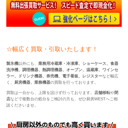
☆
幅広く買取・引取いたします！
製氷機
以外にも、
業務用冷蔵庫・冷凍庫、ショーケース、食器
洗浄機、調理機器、熱調理機器、オーブン、温蔵庫、ワインセ
ラー、ドリンク機器、券売機、電子看板、レジスター
など幅広
く、
厨房機器、業務機器
の買取を行っております。
買取は一台から、上限を設けず行っております。
店舗移転
や
閉
店
などで複数台の処分をご検討の方も、ぜひ厨房WESTへご相
談くださいませ。