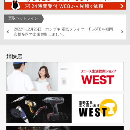
買取ヘッドライン
AM446
2022年12月26日 ホシザキ 電気フライヤー FL-8TBを福岡
2022
市博多区で出張買取しました。
出張買
姉妹店