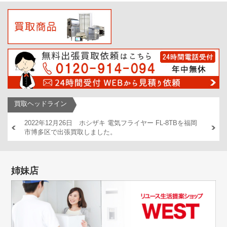
買取ヘッドライン
AM446
2022年12月26日 ホシザキ 電気フライヤー FL-8TBを福岡
2022
市博多区で出張買取しました。
出張買
姉妹店