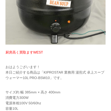
厨房高く買取ますWEST
おはようございます！
本日ご紹介する商品は「KIPROSTAR 業務用 湯煎式 卓上スープ
ウォーマー10L PRO-BSW10」です。
サイズ約 幅 385mm × 高さ 400mm
消費電力300W
電源単相100V 50/60hz
容量10L