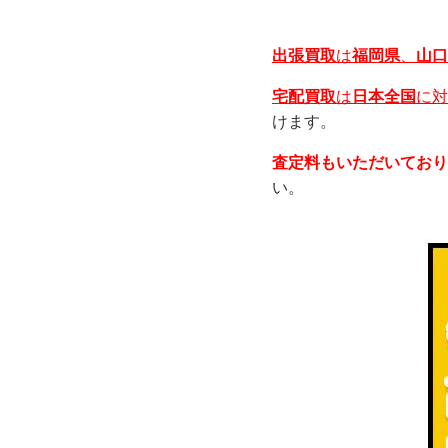
出張買取
は
福岡県
、
山口
宅配買取
は
日本全国
に対
けます。
査定料もいただいており
い。