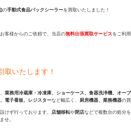
)
の
手動式食品パックシーラー
を買取いたしました！
お客様からのご依頼で、当店の
無料出張買取サービス
をご利用
引取いたします！
、
業務用冷蔵庫・冷凍庫、ショーケース、食器洗浄機、オーブ
、電子看板、レジスター
など幅広く、
厨房機器、業務機器
の買
設けず行っております。
店舗移転
や
閉店
などで複数台の処分を
いませ。