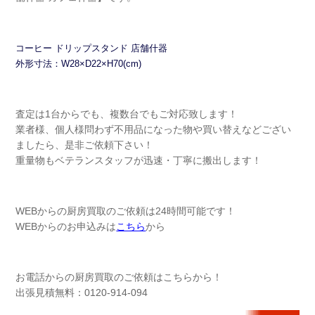
コーヒー ドリップスタンド 店舗什器
外形寸法：W28×D22×H70(cm)
査定は1台からでも、複数台でもご対応致します！
業者様、個人様問わず不用品になった物や買い替えなどござい
ましたら、是非ご依頼下さい！
重量物もベテランスタッフが迅速・丁寧に搬出します！
WEBからの厨房買取のご依頼は24時間可能です！
WEBからのお申込みは
こちら
から
お電話からの厨房買取のご依頼はこちらから！
出張見積無料：0120-914-094