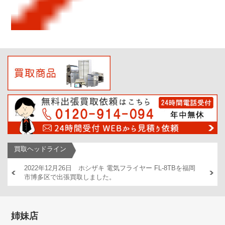
買取ヘッドライン
AM446
2022年12月26日 ホシザキ 電気フライヤー FL-8TBを福岡
2022
市博多区で出張買取しました。
出張買
姉妹店