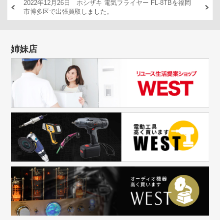
AM446
2022年12月26日 ホシザキ 電気フライヤー FL-8TBを福岡
2022
市博多区で出張買取しました。
出張買
姉妹店