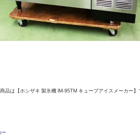
品は【ホシザキ 製氷機 IM-95TM キューブアイスメーカー
カー