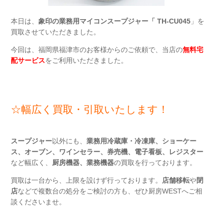
本日は、
象印の業務用マイコンスープジャー「 TH-CU045
」を
買取させていただきました。
今回は、福岡県福津市のお客様からのご依頼で、当店の
無料宅
配サービス
をご利用いただきました。
☆
幅広く買取・引取いたします！
スープジャー
以外にも、
業務用冷蔵庫・冷凍庫、ショーケー
ス、オーブン、ワインセラー、券売機、電子看板、レジスター
など幅広く、
厨房機器、業務機器
の買取を行っております。
買取は一台から、上限を設けず行っております。
店舗移転
や
閉
店
などで複数台の処分をご検討の方も、ぜひ厨房WESTへご相
談くださいませ。