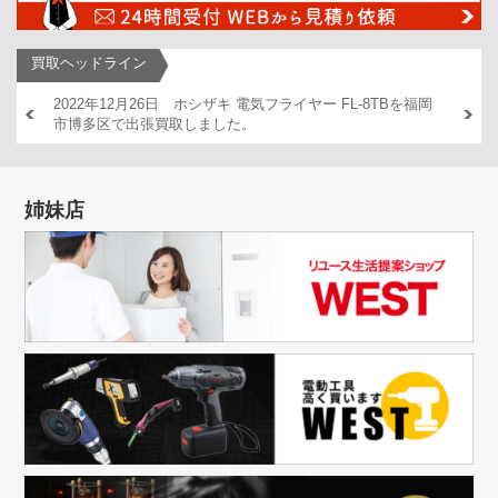
買取ヘッドライン
AM446
2022年12月26日 ホシザキ 電気フライヤー FL-8TBを福岡
2022
市博多区で出張買取しました。
出張買
姉妹店