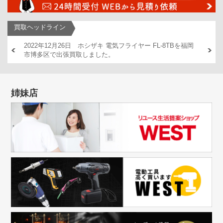
買取ヘッドライン
AM446
2022年12月26日 ホシザキ 電気フライヤー FL-8TBを福岡
2022
市博多区で出張買取しました。
出張買
姉妹店