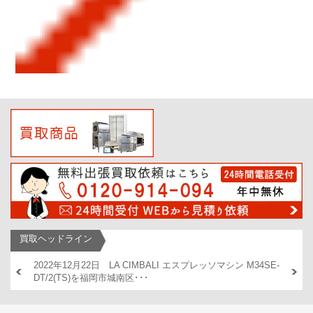
買取ヘッドライン
市早良区で
2022年12月22日 LA CIMBALI エスプレッソマシン M34SE-
2023
DT/2(TS)を福岡市城南区･･･
を福岡