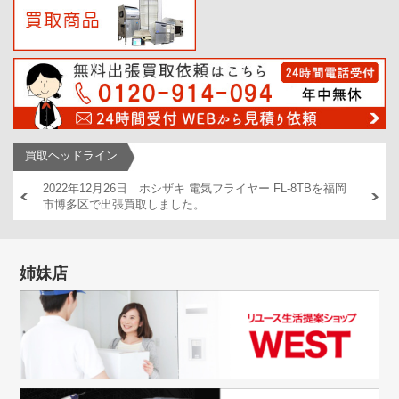
買取ヘッドライン
AM446
2022年12月26日 ホシザキ 電気フライヤー FL-8TBを福岡
2022
市博多区で出張買取しました。
出張買
姉妹店