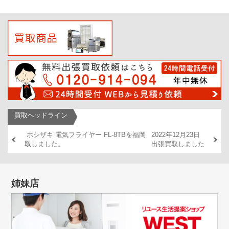
買取ヘッドライン
Bを福岡
2022年12月23日 GLORY 券売機 VT-B20を福岡市早良区で
2022年
出張買取しました。
DT/2(
姉妹店