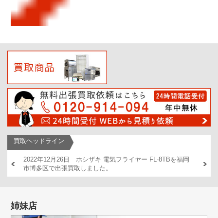
買取ヘッドライン
AM446
2022年12月26日 ホシザキ 電気フライヤー FL-8TBを福岡
2022
市博多区で出張買取しました。
出張買
姉妹店