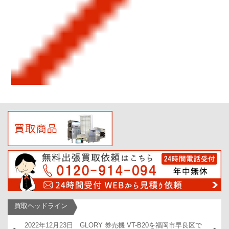
買取ヘッドライン
Bを福岡
2022年12月23日 GLORY 券売機 VT-B20を福岡市早良区で
2022年