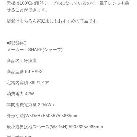
天板は100℃の耐熱テーブルになっているので、電子レンジも乗
せることができます。
店舗はもちろん家庭用にもおすすめの商品です。
■商品詳細
メーカー：SHARP(シャープ)
商品名：冷凍庫
商品型番:FJ-HS9X
定格内容積:86L/1ドア
消費電力:42W
年間消費電力量:225kWh
外形寸法(W×D×H):550×575 ×865mm
最小必要接地スペース(W×D×H):590×625×965mm