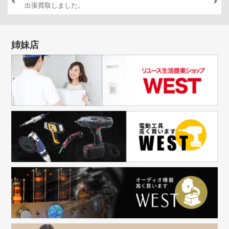
出張買取しました。
DT/2(
姉妹店