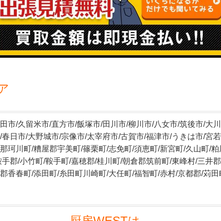
ア
田市/久留米市/直方市/飯塚市/田川市/柳川市/八女市/筑後市/大川
/春日市/大野城市/宗像市/太宰府市/古賀市/福津市/うきは市/宮若
那珂川町/糟屋郡宇美町/篠栗町/志免町/須恵町/新宮町/久山町/粕
鞍手郡/小竹町/鞍手町/嘉穂郡/桂川町/朝倉郡筑前町/東峰村/三井
郡香春町/添田町/糸田町川崎町/大任町/福智町/赤村/京都郡/苅田
厨房WESTは、