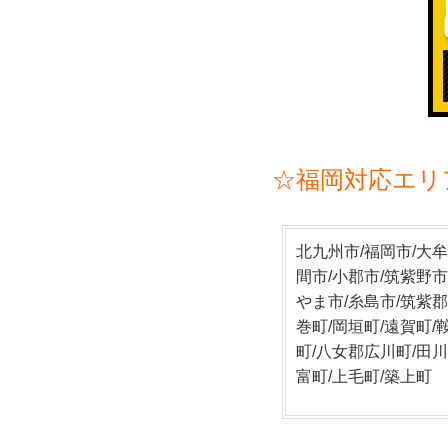
☆福岡対応エリ
北九州市/福岡市/大牟
間市/小郡市/筑紫野市
やま市/糸島市/筑紫郡
巻町/岡垣町/遠賀町/
町/八女郡広川町/田川
富町/上毛町/築上町