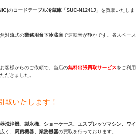
IC)
の
コードテーブル冷蔵庫「SUC-N1241J」
を買取いたしま
然対流式の
業務用台下冷蔵庫
で運転音が静かです。省スペー
お客様からのご依頼で、当店の
無料出張買取サービス
をご利用
ただきました。
引取いたします！
器洗浄機
、
製氷機、ショーケース、
エスプレッソマシン、ワイ
広く、
厨房機器、業務機器
の買取を行っております。