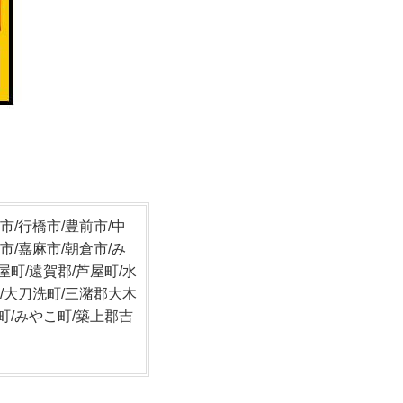
市/行橋市/豊前市/中
市/嘉麻市/朝倉市/み
屋町/遠賀郡/芦屋町/水
郡/大刀洗町/三潴郡大木
町/みやこ町/築上郡吉