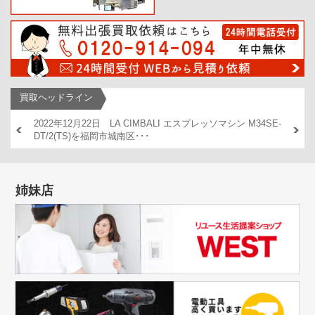
買取ヘッドライン
市早良区で
2022年12月22日 LA CIMBALI エスプレッソマシン M34SE-
2023
DT/2(TS)を福岡市城南区･･･
を福岡
姉妹店