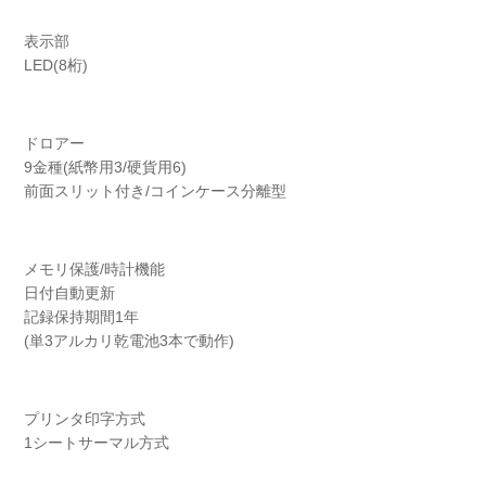
表示部
LED(8桁)
ドロアー
9金種(紙幣用3/硬貨用6)
前面スリット付き/コインケース分離型
メモリ保護/時計機能
日付自動更新
記録保持期間1年
(単3アルカリ乾電池3本で動作)
プリンタ印字方式
1シートサーマル方式