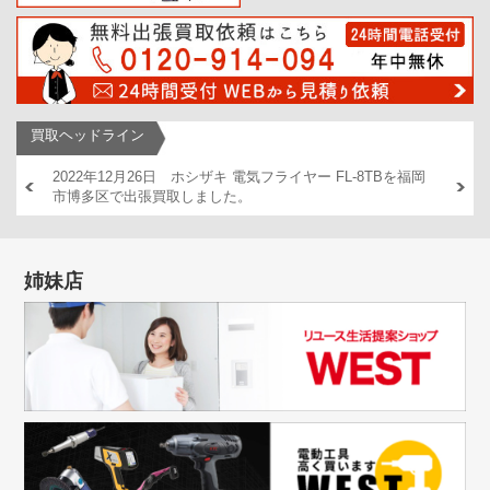
買取ヘッドライン
AM446
2022年12月26日 ホシザキ 電気フライヤー FL-8TBを福岡
2022
市博多区で出張買取しました。
出張買
姉妹店