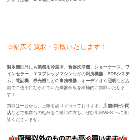
☆幅広く買取・引取いたします！
製氷機
以外にも
業務用冷蔵庫、
食器洗浄機、ショーケース、ワ
インセラー、エスプレッソマシン
などの
厨房機器
、
POSシステ
ム、電話機、券売機
などの
事務機器
、
オーディオ
や
照明
など店
舗でご使用になられていた機器全般を積極的に買取いたしま
す！
買取は一台から、上限を設けず行っております。
店舗移転
や
閉
店
などで複数台の処分をご検討の方も、ぜひ厨房WESTへご相
談くださいませ。