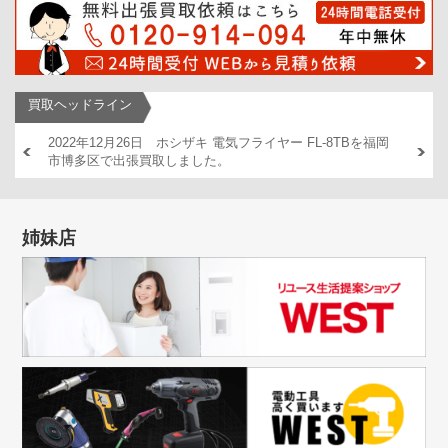
買取ヘッドライン
Bを福岡
2022年12月23日 GLORY 券売機 VT-B20を福岡市早良区で
2022年
出張買取しました。
DT/2(
姉妹店