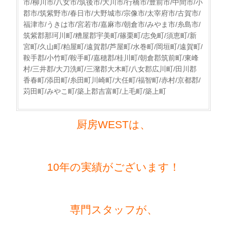
市/柳川市/八女市/筑後市/大川市/行橋市/豊前市/中間市/小
郡市/筑紫野市/春日市/大野城市/宗像市/太宰府市/古賀市/
福津市/うきは市/宮若市/嘉麻市/朝倉市/みやま市/糸島市/
筑紫郡那珂川町/糟屋郡宇美町/篠栗町/志免町/須恵町/新
宮町/久山町/粕屋町/遠賀郡/芦屋町/水巻町/岡垣町/遠賀町/
鞍手郡/小竹町/鞍手町/嘉穂郡/桂川町/朝倉郡筑前町/東峰
村/三井郡/大刀洗町/三潴郡大木町/八女郡広川町/田川郡
香春町/添田町/糸田町川崎町/大任町/福智町/赤村/京都郡/
苅田町/みやこ町/築上郡吉富町/上毛町/築上町
厨房WESTは、
10年の実績がございます！
専門スタッフが、