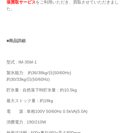
張買取サービス
をご利用いただき、買取させていただきまし
た。
■商品詳細
型式 : IM-35M-1
製氷能力: 約36/38kg/日(50/60Hz)
約30/33kg/日(50/60Hz)
貯氷量 : 自然落下時貯氷量：約10.5kg
最大ストック量：約18kg
電 源 : 単相100V 50/60Hz 0.5kVA(5.0A)
消費電力 : 190/210W
外形寸法幅 : 500×奥行450×高さ800mm