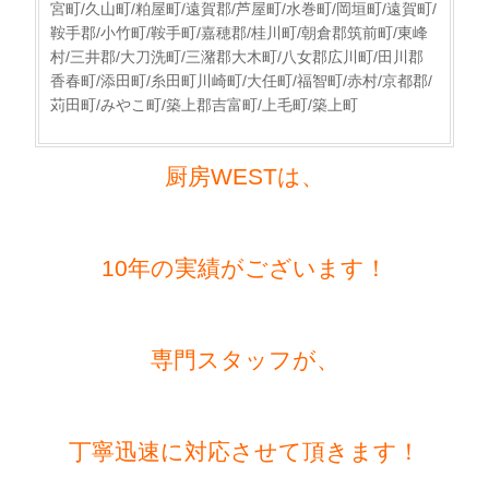
宮町/久山町/粕屋町/遠賀郡/芦屋町/水巻町/岡垣町/遠賀町/
鞍手郡/小竹町/鞍手町/嘉穂郡/桂川町/朝倉郡筑前町/東峰
村/三井郡/大刀洗町/三潴郡大木町/八女郡広川町/田川郡
香春町/添田町/糸田町川崎町/大任町/福智町/赤村/京都郡/
苅田町/みやこ町/築上郡吉富町/上毛町/築上町
厨房WESTは、
10年の実績がございます！
専門スタッフが、
丁寧迅速に対応させて頂きます！