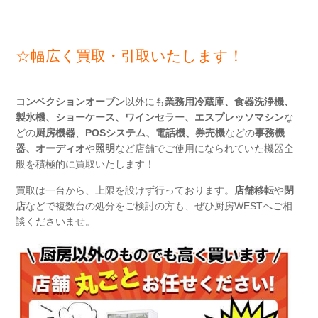
☆幅広く買取・引取いたします！
コンベクションオーブン
以外にも
業務用冷蔵庫、
食器洗浄機、
製氷機、ショーケース、ワインセラー、エスプレッソマシン
な
どの
厨房機器
、
POSシステム、電話機、券売機
などの
事務機
器
、
オーディオ
や
照明
など店舗でご使用になられていた機器全
般を積極的に買取いたします！
買取は一台から、上限を設けず行っております。
店舗移転
や
閉
店
などで複数台の処分をご検討の方も、ぜひ厨房WESTへご相
談くださいませ。