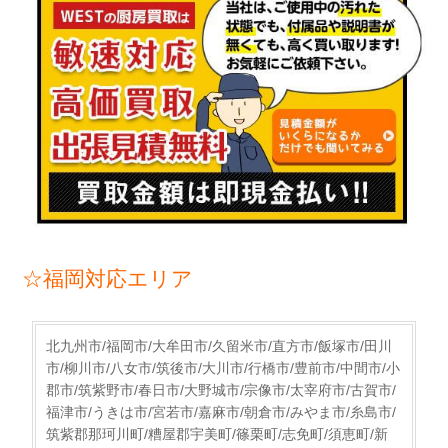
☆福岡対応エリア
北九州市/福岡市/大牟田市/久留米市/直方市/飯塚市/田川
市/柳川市/八女市/筑後市/大川市/行橋市/豊前市/中間市/小
郡市/筑紫野市/春日市/大野城市/宗像市/太宰府市/古賀市/
福津市/うきは市/宮若市/嘉麻市/朝倉市/みやま市/糸島市/
筑紫郡那珂川町/糟屋郡宇美町/篠栗町/志免町/須恵町/新