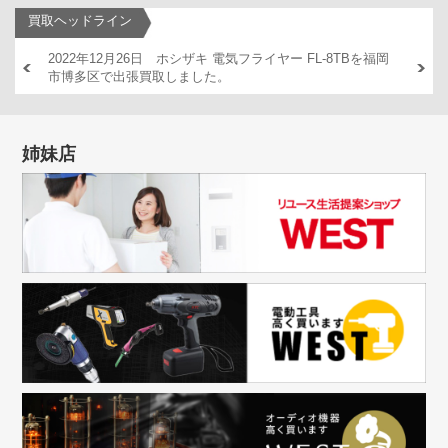
買取ヘッドライン
AM446
2022年12月26日 ホシザキ 電気フライヤー FL-8TBを福岡
2022
市博多区で出張買取しました。
出張買
姉妹店