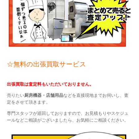
☆無料の出張買取サービス
出張買取
は
査定料もいただいておりません。
売りたい
厨房機器・店舗用品
などを直接現地までお伺いし、査
定をさせて頂きます。
専門スタッフが巡回しておりますので、
お見積もり
や
スケジュ
ール
などご相談がございましたら、お気軽にご相談ください。