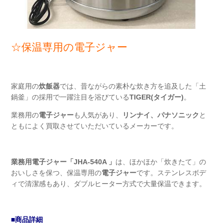
☆保温専用の電子ジャー
家庭用の
炊飯器
では、昔ながらの素朴な炊き方を追及した「土
鍋釜」の採用で一躍注目を浴びている
TIGER(タイガー)
。
業務用の
電子ジャー
も人気があり、
リンナイ、パナソニック
と
ともによく買取させていただいているメーカーです。
業務用電子ジャー「JHA-540A 」
は、ほかほか「炊きたて」の
おいしさを保つ、保温専用の
電子ジャー
です。ステンレスボデ
ィで清潔感もあり、ダブルヒーター方式で大量保温できます。
■商品詳細