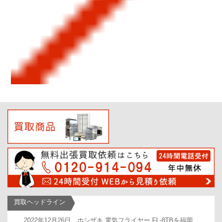
買取ヘッドライン
AM446
2022年12月26日 ホシザキ 電気フライヤー FL-8TBを福岡
2022