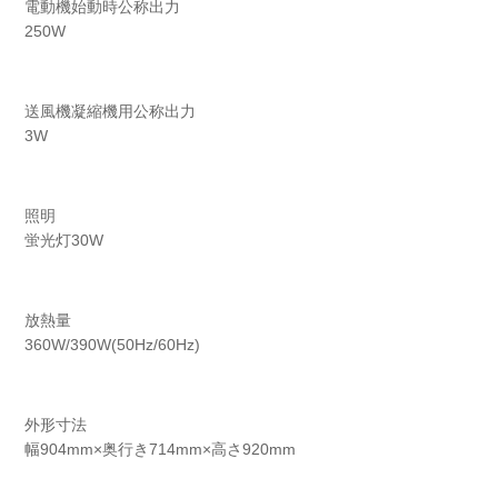
電動機始動時公称出力
250W
送風機凝縮機用公称出力
3W
照明
蛍光灯30W
放熱量
360W/390W(50Hz/60Hz)
外形寸法
幅904mm×奥行き714mm×高さ920mm