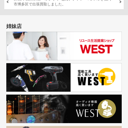
市博多区で出張買取しました。
出張買
姉妹店